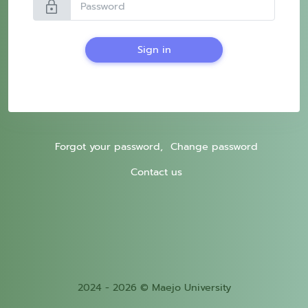
lock
Sign in
Forgot your password,
Change password
Contact us
2024 - 2026 © Maejo University